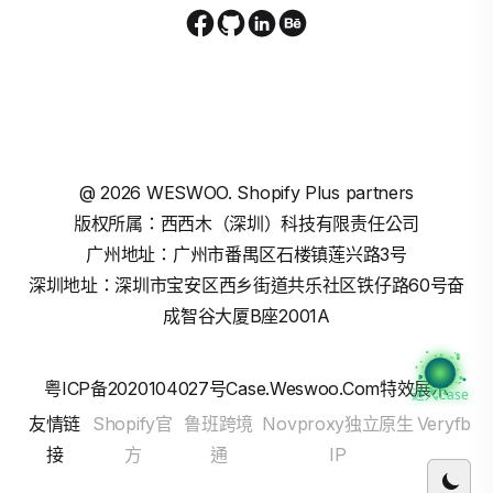
@
2026
WESWOO. Shopify Plus partners
版权所属：西西木（深圳）科技有限责任公司
广州地址：广州市番禺区石楼镇莲兴路3号
深圳地址：深圳市宝安区西乡街道共乐社区铁仔路60号奋
成智谷大厦B座2001A
粤ICP备2020104027号
Case.weswoo.com特效展示
进入Case
友情链
Shopify官
鲁班跨境
Novproxy独立原生
Veryfb
接
方
通
IP