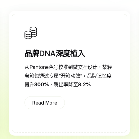
品牌DNA深度植入
从Pantone色号校准到微交互设计，某轻
奢箱包通过专属“开箱动效”，品牌记忆度
提升
300%
，跳出率降至
8.2%
Read More