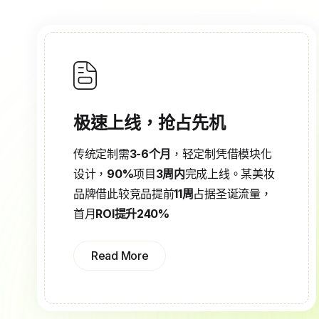
极速上线，抢占先机
传统定制需
3-6个月
，轻定制凭借模块化
设计，
90%
项目
3周内
完成上线。某美妆
品牌借此较竞品提前
11周
占据圣诞流量，
首月
ROI提升240%
Read More