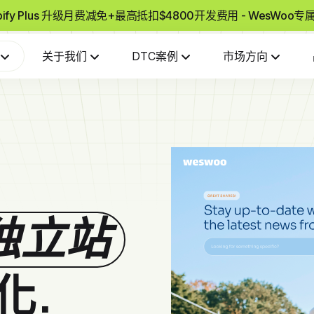
pify Plus 升级月费减免+最高抵扣$4800开发费用 - WesWoo
关于我们
DTC案例
市场方向
独立站
化.