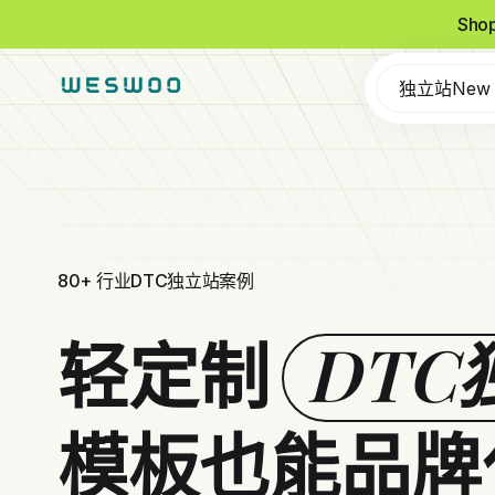
Sho
独立站New
80+ 行业DTC独立站案例
DTC
轻定制
模板也能品牌