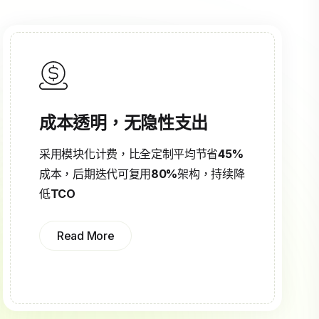
成本透明，无隐性支出
采用模块化计费，比全定制平均节省
45%
成本，后期迭代可复用
80%
架构，持续降
低
TCO
Read More