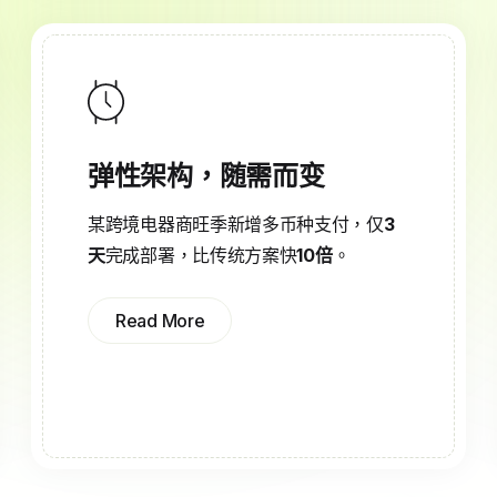
弹性架构，随需而变
某跨境电器商旺季新增多币种支付，仅
3
天
完成部署，比传统方案快
10倍
。
Read More