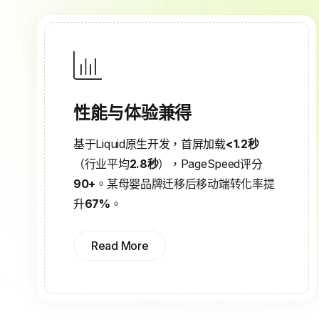
性能与体验兼得
基于Liquid原生开发，首屏加载
<1.2秒
（行业平均
2.8秒
），PageSpeed评分
90+
。某母婴品牌迁移后移动端转化率提
升
67%
。
Read More