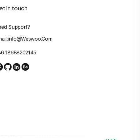
et In touch
eed Support?
mail:info@weswoo.com
86 18688202145