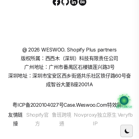
@
2026
WESWOO. Shopify Plus partners
版权所属：西西木（深圳）科技有限责任公司
广州地址：广州市番禺区石楼镇莲兴路3号
深圳地址：深圳市宝安区西乡街道共乐社区铁仔路60号奋
成智谷大厦B座2001A
粤ICP备2020104027号
Case.weswoo.com特效展示
进入Case
友情链
Shopify官
鲁班跨境
Novproxy独立原生
Veryfb
接
方
通
IP