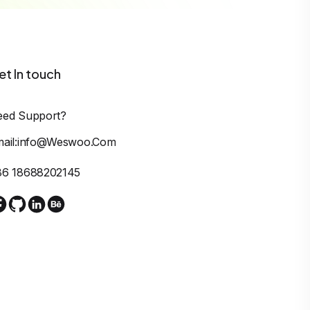
et In touch
eed Support?
mail:info@weswoo.com
86 18688202145