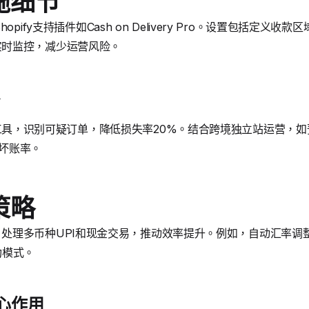
施细节
pify支持插件如Cash on Delivery Pro。设置包括定义
提供实时监控，减少运营风险。
欺诈检测工具，识别可疑订单，降低损失率20%。结合跨境独立站运营，
少坏账率。
策略
付系统，处理多币种UPI和现金交易，推动效率提升。例如，自动汇率调整节
功模式。
的核心作用