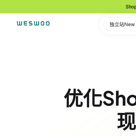
Sho
独立站New
优化Sh
现