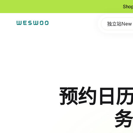
Sho
独立站New
预约日历
务