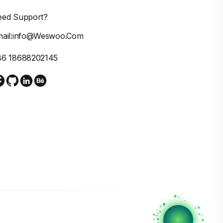
eed Support?
mail:info@weswoo.com
86 18688202145