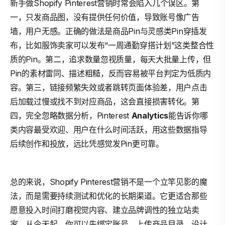
新手做Shopify Pinterest营销时常会陷入几个误区。第
一，只发商品图，没有提供任何价值，导致账号像广告
墙，用户无感。正确的做法是商品Pin与灵感类Pin穿插发
布，比如服饰卖家可以发布“一周通勤穿搭计划”这类整合性
质的Pin。第二，追求数量忽视质量，每天大批量上传，但
Pin的素材雷同、描述粗糙，反而容易被平台判定为低质内
容。第三，链接频繁失效或者跳转页面体验差，用户点击
后加载过慢或找不到对应商品，这会直接损害转化。第
四，完全忽略数据分析，Pinterest
Analytics
能告诉你哪
类内容最受欢迎、用户在什么时间活跃，用这些数据指导
后续创作和投放，远比凭感觉发Pin更可靠。
总的来说，Shopify Pinterest营销不是一个立竿见影的魔
法，而是需要持续测试和优化的长期渠道。它更适合那些
愿意投入时间打磨视觉内容、建立品牌调性的独立站卖
家。从今天起，你可以先绑定账号、上传商品目录、设计