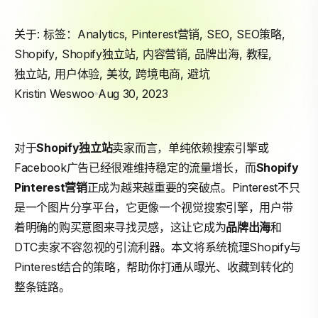
关于: 标签：
Analytics
,
Pinterest营销
,
SEO
,
SEO策略
,
Shopify
,
Shopify独立站
,
内容营销
,
品牌出海
,
教程
,
独立站
,
用户体验
,
美妆
,
跨境电商
,
避坑
Kristin Weswoo
Aug 30, 2023
对于
Shopify
独立站
卖家而言，单纯依赖搜索引擎或
Facebook广告已经很难维持稳定的流量增长，而
Shopify
Pinterest营销
正成为越来越重要的突破点。Pinterest不只
是一个图片分享平台，它更像一个视觉搜索引擎，用户带
着明确的购买意图来寻找灵感，这让它成为
品牌出海
和
DTC卖家不容忽视的引流利器。本文将系统梳理Shopify与
Pinterest结合的策略，帮助你打通从曝光、收藏到转化的
整条链路。