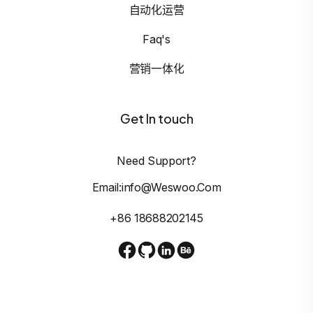
自动化运营
Faq's
营销一体化
Get In touch
Need Support?
Email:info@weswoo.com
+86 18688202145