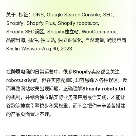
关于: 标签：
DNS
,
Google Search Console
,
SEO
,
Shopify
,
Shopify Plus
,
Shopify robots.txt
,
Shopify SEO误区
,
Shopify独立站
,
WooCommerce
,
品牌出海
,
插件
,
独立站
,
独立站优化
,
自然流量
,
跨境电商
Kristin Weswoo
Aug 30, 2023
在
跨境电商
的日常运营中，很多
Shopify
卖家都会关注
robots.txt设置，但在实际配置时却容易踩入各种误区，反
而导致网站收录出现问题。正确理解
Shopify robots.txt
的机制，并结合
独立站
实际业务来应用最佳实践，才能让
谷歌等搜索引擎稳步积累权重，而不会把你辛辛苦苦搭建
的产品页面置之不理。