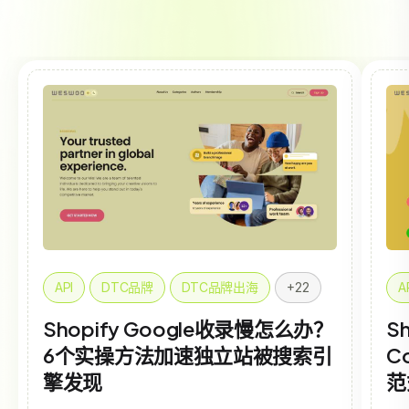
API
DTC品牌
DTC品牌出海
+22
A
Shopify Google收录慢怎么办？
Sh
6个实操方法加速独立站被搜索引
C
擎发现
范