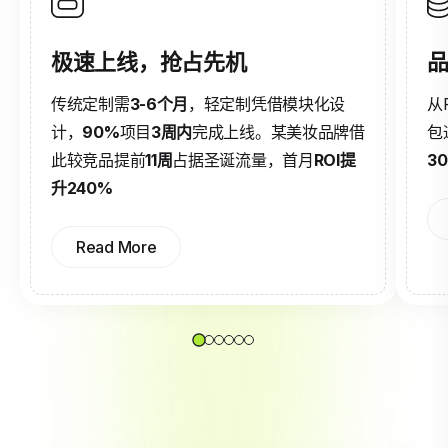
极速上线，抢占先机
品
传统定制需
3-6个月
，轻定制凭借模块化设
从
计，
90%
项目
3周内
完成上线。某美妆品牌借
包
此较竞品提前
11周
占据圣诞流量，首月
ROI提
3
升240%
Read More