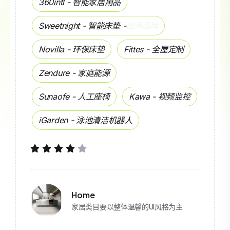
居用品
Oisiz - 爆品保温杯
床垫 -
出海品牌
Pet-tree - 设计单
Fittes - 全屋定制
Neoshine - 戒指
源
flowerknows - 
椅
Kawa - 视频监控
Termino - 德国家具
清洁机器人
Saligia - 男士内裤
Soneven - 女性服
pannpann - 美国
Common-diviso
以整体温馨的UI风格为主
Nattaup - 内裤