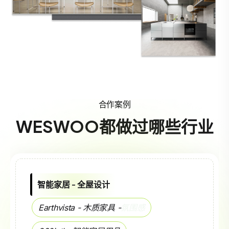
合作案例
WESWOO都做过哪些行业
计
新时尚 - 设计定调
具 -
氛围感
Calledback - 鞋包