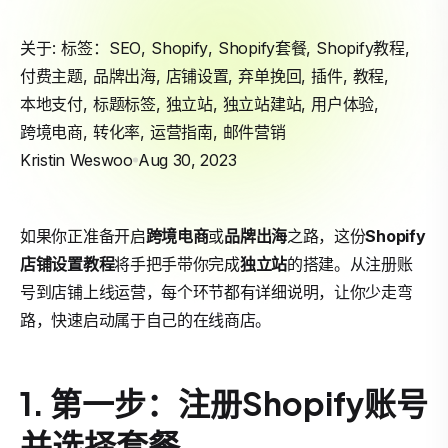
关于: 标签：
SEO
,
Shopify
,
Shopify套餐
,
Shopify教程
,
付费主题
,
品牌出海
,
店铺设置
,
弃单挽回
,
插件
,
教程
,
本地支付
,
标题标签
,
独立站
,
独立站建站
,
用户体验
,
跨境电商
,
转化率
,
运营指南
,
邮件营销
Kristin Weswoo
Aug 30, 2023
如果你正准备开启
跨境电商
或
品牌出海
之路，这份
Shopify
店铺设置
教程
将手把手带你完成
独立站
的搭建。从注册账
号到店铺上线运营，每个环节都有详细说明，让你少走弯
路，快速启动属于自己的在线商店。
1. 第一步：注册Shopify账号
并选择套餐