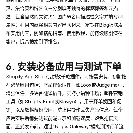
sitemap.xml，但仍需手动优化每个页面：为首页、产品
页、集合页和博客文章分别填写独特的
标题标签
和元描
述，包含自然的关键词；图片命名用描述性文字并填写alt
属性；利用内链将相关内容串联起来。定期在Blog板块发
布实用内容，例如搭配指南、使用教程，能持续吸引潜在
客户，提高搜索引擎排名。
6. 安装必备应用与测试下单
Shopify App Store提供数千款
插件
，可按需安装。初期推
荐必备应用包括：产品评论插件（如Loox或Judge.me），
增强信任；多语言翻译插件，支持小语种市场；
邮件营销
工具（如Shopify Email或Klaviyo），用于
弃单挽回
和促
销；以及数据备份应用，防止误操作丢失产品信息。每个
应用安装后都要测试前端显示和加载速度，避免拖慢页
面。正式发布前，通过“Bogus Gateway”模拟测试订单流