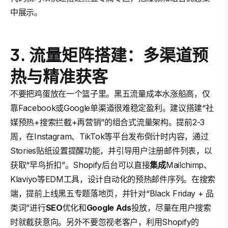
中展示。
3. 流量矩阵搭建：多渠道预
热与精准获客
不要把鸡蛋放在一个篮子里。黑五流量成本水涨船高，仅
靠Facebook或Google单渠道很难稳定盈利。建议搭建“社
媒预热+搜索拦截+再营销”的组合式流量架构。提前2-3
周，在Instagram、TikTok等平台发布倒计时内容，通过
Stories贴纸设置提醒功能，并引导用户注册邮件列表，以
获取“早鸟折扣”。Shopify后台可以直接
集成
Mailchimp、
Klaviyo等EDM工具，设计自动化的预热邮件序列。在搜索
端，提前上线黑五专题落地页，并针对“Black Friday + 品
类词”进行
SEO
优化和
Google Ads
投放，尽量在用户搜索
时就截获意向。另外不要忽视老客户，利用Shopify的