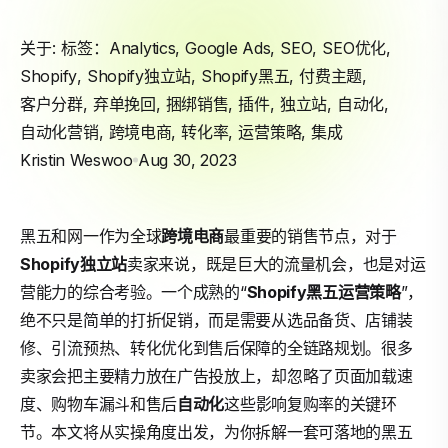
关于: 标签：
Analytics
,
Google Ads
,
SEO
,
SEO优化
,
Shopify
,
Shopify独立站
,
Shopify黑五
,
付费主题
,
客户分群
,
弃单挽回
,
捆绑销售
,
插件
,
独立站
,
自动化
,
自动化营销
,
跨境电商
,
转化率
,
运营策略
,
集成
Kristin Weswoo
Aug 30, 2023
黑五和网一作为全球
跨境电商
最重要的销售节点，对于
Shopify
独立站
卖家来说，既是巨大的流量机会，也是对运
营能力的综合考验。一个成熟的“
Shopify黑五
运营策略
”，
绝不只是简单的打折促销，而是需要从选品备货、店铺装
修、引流预热、转化优化到售后保障的全链路规划。很多
卖家会把主要精力放在广告投放上，却忽略了页面加载速
度、购物车漏斗和售后
自动化
这些影响复购率的关键环
节。本文将从实操角度出发，为你拆解一套可落地的黑五