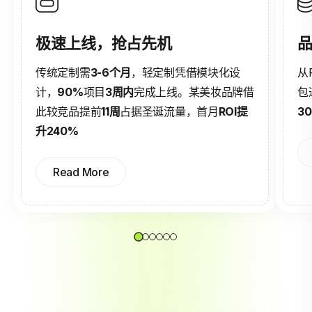
极速上线，抢占先机
品
传统定制需
3-6个月
，轻定制凭借模块化设
从
计，
90%
项目
3周内
完成上线。某美妆品牌借
包
此较竞品提前
11周
占据圣诞流量，首月
ROI提
3
升240%
Read More