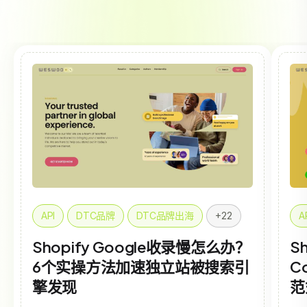
API
DTC品牌
DTC品牌出海
+22
A
Shopify Google收录慢怎么办？
Sh
6个实操方法加速独立站被搜索引
C
擎发现
范