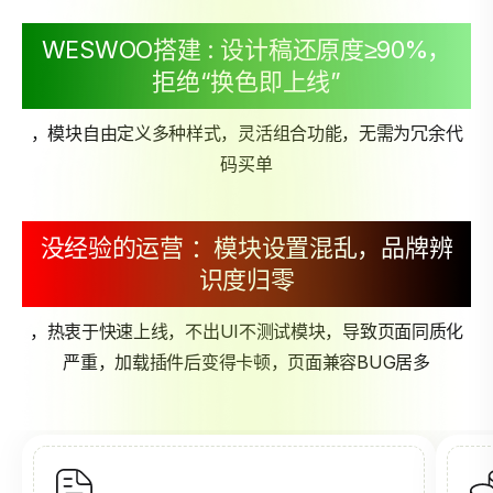
WESWOO搭建 : 设计稿还原度≥90%，
拒绝“换色即上线”
，模块自由定义多种样式，灵活组合功能，无需为冗余代
码买单
没经验的运营 ：模块设置混乱，品牌辨
识度归零
，热衷于快速上线，不出UI不测试模块，导致页面同质化
严重，加载插件后变得卡顿，页面兼容BUG居多