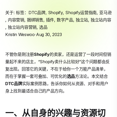
关于: 标签：
DTC品牌
,
Shopify
,
Shopify运营指南
,
亚马逊
,
内容营销
,
捆绑销售
,
插件
,
数字产品
,
独立站
,
独立站内容
,
独立站内容营销
,
选品
Kristin Weswoo
Aug 30, 2023
不管你是刚注册
Shopify
的卖家，还是运营了一段时间但销
量起不来的店主，“Shopify卖什么比较好”这个问题都会反
复出现。回答它的关键，不在于给你一个万能产品清单，
而在于掌握一套可叠加、可优化的
选品
方法论。本文结合
DTC品牌
实际案例思路，告诉你如何从资源、对手和用户
身上找到最适合自己的产品方向。
一、从自身的兴趣与资源切