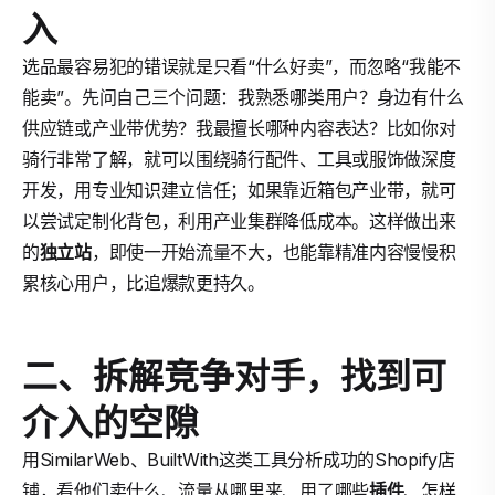
入
选品最容易犯的错误就是只看“什么好卖”，而忽略“我能不
能卖”。先问自己三个问题：我熟悉哪类用户？身边有什么
供应链或产业带优势？我最擅长哪种内容表达？比如你对
骑行非常了解，就可以围绕骑行配件、工具或服饰做深度
开发，用专业知识建立信任；如果靠近箱包产业带，就可
以尝试定制化背包，利用产业集群降低成本。这样做出来
的
独立站
，即使一开始流量不大，也能靠精准内容慢慢积
累核心用户，比追爆款更持久。
二、拆解竞争对手，找到可
介入的空隙
用SimilarWeb、BuiltWith这类工具分析成功的Shopify店
铺，看他们卖什么、流量从哪里来、用了哪些
插件
、怎样