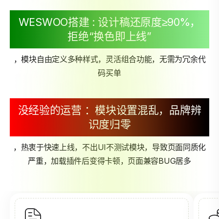
WESWOO搭建 : 设计稿还原度≥90%，
拒绝“换色即上线”
，模块自由定义多种样式，灵活组合功能，无需为冗余代
码买单
没经验的运营 ：模块设置混乱，品牌辨
识度归零
，热衷于快速上线，不出UI不测试模块，导致页面同质化
严重，加载插件后变得卡顿，页面兼容BUG居多