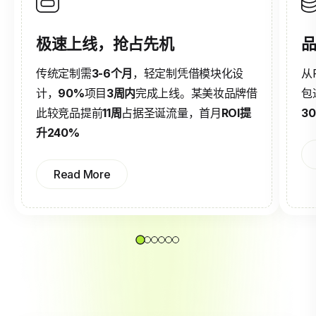
极速上线，抢占先机
品
传统定制需
3-6个月
，轻定制凭借模块化设
从
计，
90%
项目
3周内
完成上线。某美妆品牌借
包
此较竞品提前
11周
占据圣诞流量，首月
ROI提
3
升240%
Read More