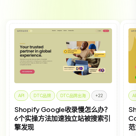
API
DTC品牌
DTC品牌出海
+22
A
Shopify Google收录慢怎么办？
Sh
6个实操方法加速独立站被搜索引
C
擎发现
范