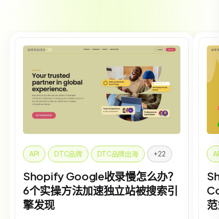
API
DTC品牌
DTC品牌出海
+22
A
Shopify Google收录慢怎么办？
Sh
6个实操方法加速独立站被搜索引
C
擎发现
范