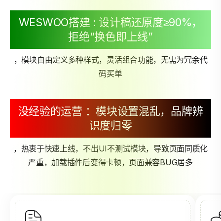
WESWOO搭建 : 设计稿还原度≥90%，
拒绝“换色即上线”
，模块自由定义多种样式，灵活组合功能，无需为冗余代
码买单
没经验的运营 ：模块设置混乱，品牌辨
识度归零
，热衷于快速上线，不出UI不测试模块，导致页面同质化
严重，加载插件后变得卡顿，页面兼容BUG居多