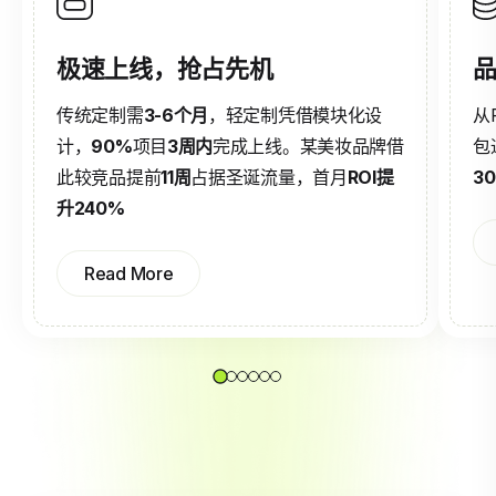
极速上线，抢占先机
品
传统定制需
3-6个月
，轻定制凭借模块化设
从
计，
90%
项目
3周内
完成上线。某美妆品牌借
包
此较竞品提前
11周
占据圣诞流量，首月
ROI提
3
升240%
Read More