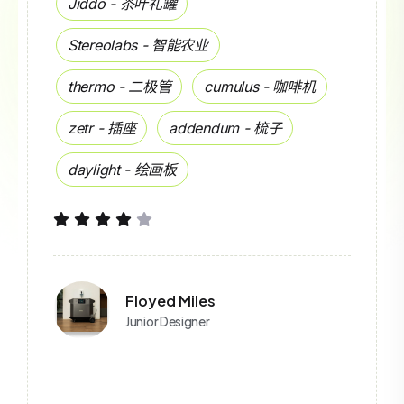
石头 -
扫地机器人
70迈 - 行车记录仪
九号割草机 -
API开发
FMS - 汽车飞机模型
Segway - 电动滑板车
ADO -
知名电动品牌
Hoverair - 无人机
cycrown - 单车
Technology
科技类目--单品独立站