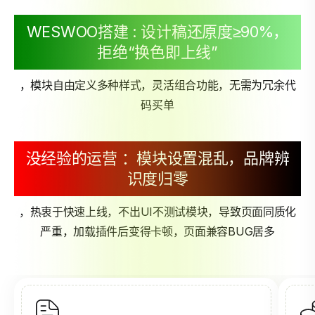
WESWOO搭建 : 设计稿还原度≥90%，
拒绝“换色即上线”
，模块自由定义多种样式，灵活组合功能，无需为冗余代
码买单
没经验的运营 ：模块设置混乱，品牌辨
识度归零
，热衷于快速上线，不出UI不测试模块，导致页面同质化
严重，加载插件后变得卡顿，页面兼容BUG居多