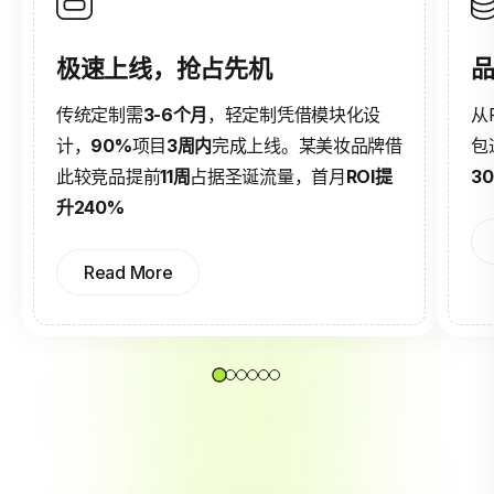
极速上线，抢占先机
品
传统定制需
3-6个月
，轻定制凭借模块化设
从
计，
90%
项目
3周内
完成上线。某美妆品牌借
包
此较竞品提前
11周
占据圣诞流量，首月
ROI提
3
升240%
Read More