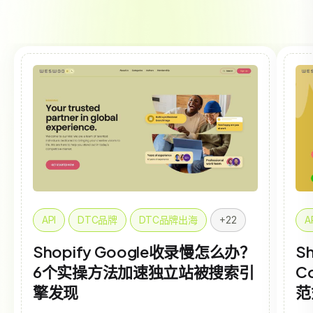
API
DTC品牌
DTC品牌出海
+22
A
Shopify Google收录慢怎么办？
Sh
6个实操方法加速独立站被搜索引
C
擎发现
范