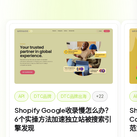
API
DTC品牌
DTC品牌出海
+22
A
Shopify Google收录慢怎么办？
Sh
6个实操方法加速独立站被搜索引
C
擎发现
范