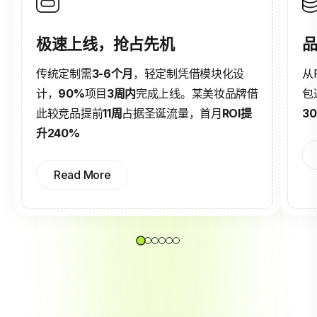
极速上线，抢占先机
品
传统定制需
3-6个月
，轻定制凭借模块化设
从
计，
90%
项目
3周内
完成上线。某美妆品牌借
包
此较竞品提前
11周
占据圣诞流量，首月
ROI提
3
升240%
Read More