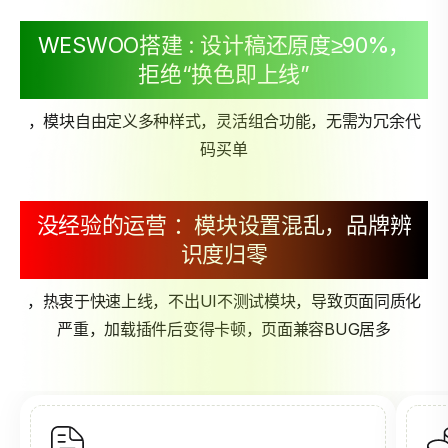
WESWOO搭建 : 设计稿还原度≥90%，
拒绝“换色即上线”
，模块自由定义多种样式，灵活组合功能，无需为冗余代
码买单
没经验的运营 ：模块设置混乱，品牌辨
识度归零
，热衷于快速上线，不出UI不测试模块，导致页面同质化
严重，加载插件后变得卡顿，页面兼容BUG居多