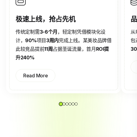
极速上线，抢占先机
品
传统定制需
3-6个月
，轻定制凭借模块化设
从
计，
90%
项目
3周内
完成上线。某美妆品牌借
包
此较竞品提前
11周
占据圣诞流量，首月
ROI提
3
升240%
Read More