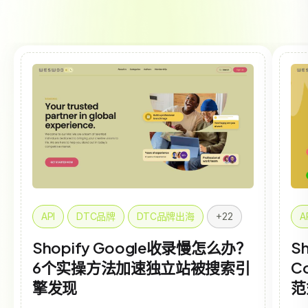
API
DTC品牌
DTC品牌出海
+22
A
Shopify Google收录慢怎么办？
Sh
6个实操方法加速独立站被搜索引
C
擎发现
范