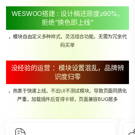
WESWOO搭建 : 设计稿还原度≥90%，
拒绝“换色即上线”
，模块自由定义多种样式，灵活组合功能，无需为冗余代
码买单
没经验的运营 ：模块设置混乱，品牌辨
识度归零
，热衷于快速上线，不出UI不测试模块，导致页面同质化
严重，加载插件后变得卡顿，页面兼容BUG居多