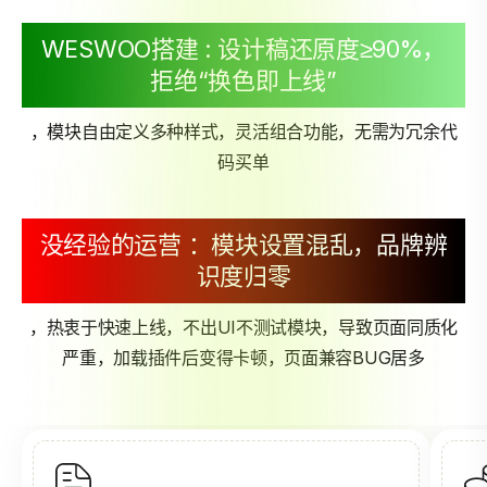
WESWOO搭建 : 设计稿还原度≥90%，
拒绝“换色即上线”
，模块自由定义多种样式，灵活组合功能，无需为冗余代
码买单
没经验的运营 ：模块设置混乱，品牌辨
识度归零
，热衷于快速上线，不出UI不测试模块，导致页面同质化
严重，加载插件后变得卡顿，页面兼容BUG居多