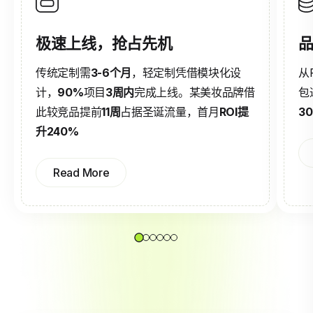
极速上线，抢占先机
品
传统定制需
3-6个月
，轻定制凭借模块化设
从
计，
90%
项目
3周内
完成上线。某美妆品牌借
包
此较竞品提前
11周
占据圣诞流量，首月
ROI提
3
升240%
Read More