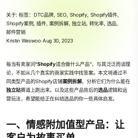
关于: 标签：
DTC品牌
,
SEO
,
Shopify
,
Shopify插件
,
Shopify案例
,
插件
,
案例拆解
,
独立站
,
转化率
,
选品
,
邮件营销
Kristin Weswoo
Aug 30, 2023
每当有卖家问“
Shopify
适合做什么产品”，与其泛泛而谈理
论，不如从几个真实的商家实践中找答案。本文将通过不
同类型产品的Shopify店铺
案例拆解
，分析它们为什么能在
独立站
赛道上跑出来，以及这些产品背后的
选品
逻辑和运
营玩法，希望能给正在纠结选品的你一些具体启发。
一、情感附加值型产品：让
客户为故事买单