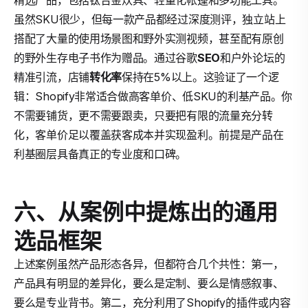
精选产品，包括钛合金炊具、轻量化帐篷和多功能工具。
虽然SKU很少，但每一款产品都经过深度测评，独立站上
搭配了大量的使用场景图和野外实测视频，甚至配有原创
的野外生存电子书作为赠品。通过谷歌
SEO
和户外论坛的
精准引流，店铺
转化率
保持在5%以上。这验证了一个逻
辑：Shopify非常适合做高客单价、低SKU的利基产品。你
不需要铺货，更不需要跟卖，只要把有限的流量充分转
化，客单价足以覆盖获客成本并实现盈利。前提是产品在
利基圈层具备真正的专业度和口碑。
六、从案例中提炼出的通用
选品框架
上述案例虽然产品形态各异，但都符合几个共性：第一，
产品具有明显的差异化，要么是定制、要么是情感叙事、
要么是专业背书。第二，充分利用了Shopify的插件或内容