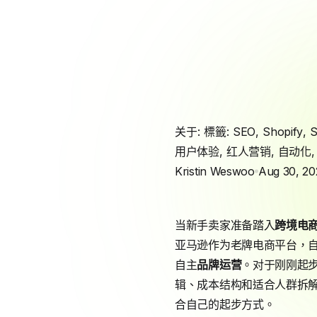
关于: 標籤:
SEO
,
Shopify
,
用户体验
,
红人营销
,
自动化
Kristin Weswoo
Aug 30, 20
当新手卖家准备踏入
跨境电
亚马逊作为老牌电商平台，自带
自主
品牌运营
。对于刚刚起
辑、成本结构和适合人群拆
合自己的起步方式。