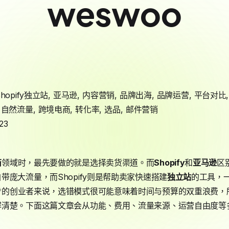
weswoo
Shopify独立站
,
亚马逊
,
内容营销
,
品牌出海
,
品牌运营
,
平台对比
,
自然流量
,
跨境电商
,
转化率
,
选品
,
邮件营销
23
商
领域时，最先要做的就是选择卖货渠道。而
Shopify
和
亚马逊
区
庞大流量，而Shopify则是帮助卖家快速搭建
独立站
的工具，
步的创业者来说，选错模式很可能意味着时间与预算的双重浪费，
解清楚。下面这篇文章会从功能、费用、流量来源、运营自由度等