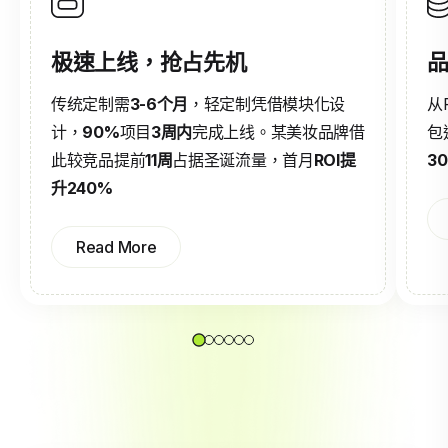
极速上线，抢占先机
品
传统定制需
3-6个月
，轻定制凭借模块化设
从
计，
90%
项目
3周内
完成上线。某美妆品牌借
包
此较竞品提前
11周
占据圣诞流量，首月
ROI提
3
升240%
Read More