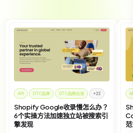
API
DTC品牌
DTC品牌出海
+22
A
Shopify Google收录慢怎么办？
Sh
6个实操方法加速独立站被搜索引
C
擎发现
范