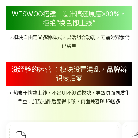
WESWOO搭建 : 设计稿还原度≥90%，
拒绝“换色即上线”
，模块自由定义多种样式，灵活组合功能，无需为冗余代
码买单
没经验的运营 ：模块设置混乱，品牌辨
识度归零
，热衷于快速上线，不出UI不测试模块，导致页面同质化
严重，加载插件后变得卡顿，页面兼容BUG居多