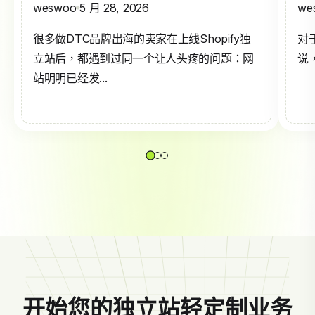
weswoo
5 月 28, 2026
we
很多做DTC品牌出海的卖家在上线Shopify独
对
立站后，都遇到过同一个让人头疼的问题：网
说，
站明明已经发...
开始您的独立站轻定制业务