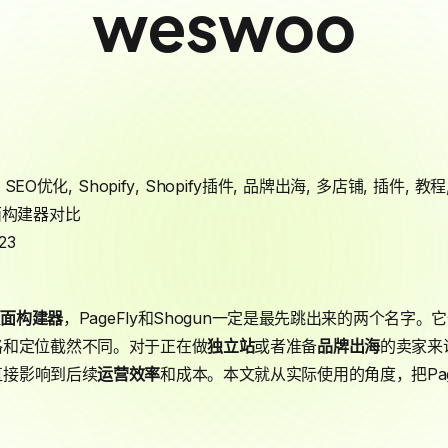
weswoo
,
SEO优化
,
Shopify
,
Shopify插件
,
品牌出海
,
多店铺
,
插件
,
教程
面构建器对比
23
页面构建器
，PageFly和Shogun一定是最先跳出来的两个名字
格和定位截然不同。对于正在做
独立站
或者准备
品牌出海
的卖家来说
直接影响到后续
运营效率
和成本。本文就从实际使用的角度，把Page
。