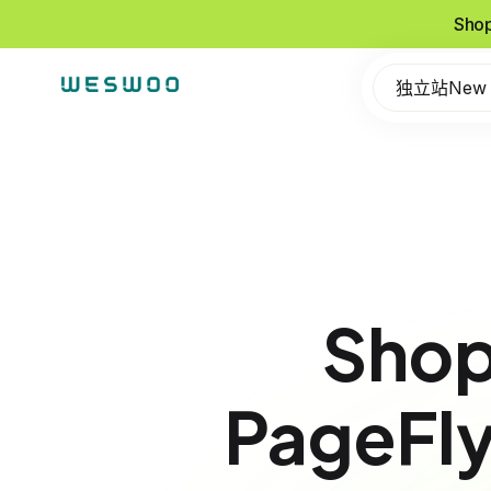
Sho
独立站New
Sho
PageF