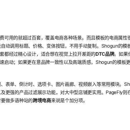
，免费可用的就超过百套，覆盖电商各种场景。而且模板的电商属性很强
自动调用标题、价格、变体按钮，不用手动复制。Shogun的模
但每套都经过精心设计，适合想在视觉上拉开差距的
DTC品牌
。如果
你快速启动；如果更在意品牌一致性以及高端质感，Shogun的模板
、表单、倒计时、选项卡、图片画廊、视频嵌入等常用模块。Sho
及更强的产品过滤展示功能，对大中型店铺更实用。PageFly
对要做多语种站的
跨境电商
来说是个加分项。