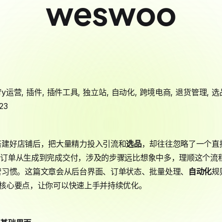
weswoo
ify运营
,
插件
,
插件工具
,
独立站
,
自动化
,
跨境电商
,
退货管理
,
选
23
搭建好店铺后，把大量精力投入引流和
选品
，却往往忽略了一个直
笔订单从生成到完成交付，涉及的步骤远比想象中多，理顺这个流
营习惯。这篇文章会从后台界面、订单状态、批量处理、
自动化
规
理的核心要点，让你可以快速上手并持续优化。