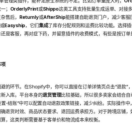
很多订单管理类插件，能补足原生系统的不足。比如订单量庞大时，
Ord
统一；
OrderlyPrint
或
Shippo
这类工具支持批量生成运单、对接
复杂售后，
Returnly
或
AfterShip
能搭建自助退货门户，减少客服
或
Easyship
，它们
集成
了库存分配规则和运费比较功能。选择插
单还是客服，再对症下药，并留意插件的收费模式，有些是按订单
事项
避的环节。在Shopify中，你可以直接在订单详情页点击“退款
重新入库。平台本身的
退货管理
比较基础，所以很多卖家会结合自
台“设置-结账”中可以配置自动退款政策链接，减少纠纷。实际操作
明确退货时效、商品状态要求、退回运费承担方。对于跨境店铺，
划算，这类判断需要基于客单价和物流成本来权衡。