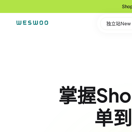
Sho
独立站New
掌握Sh
单到