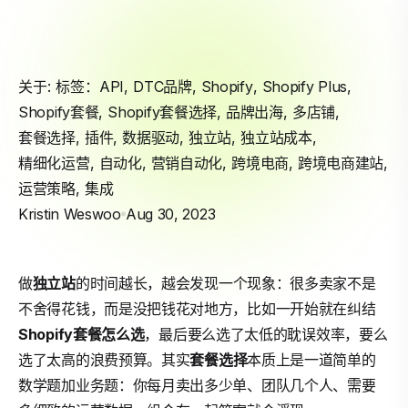
关于: 标签：
API
,
DTC品牌
,
Shopify
,
Shopify Plus
,
Shopify套餐
,
Shopify套餐选择
,
品牌出海
,
多店铺
,
套餐选择
,
插件
,
数据驱动
,
独立站
,
独立站成本
,
精细化运营
,
自动化
,
营销自动化
,
跨境电商
,
跨境电商建站
,
运营策略
,
集成
Kristin Weswoo
Aug 30, 2023
做
独立站
的时间越长，越会发现一个现象：很多卖家不是
不舍得花钱，而是没把钱花对地方，比如一开始就在纠结
Shopify
套餐怎么选
，最后要么选了太低的耽误效率，要么
选了太高的浪费预算。其实
套餐选择
本质上是一道简单的
数学题加业务题：你每月卖出多少单、团队几个人、需要