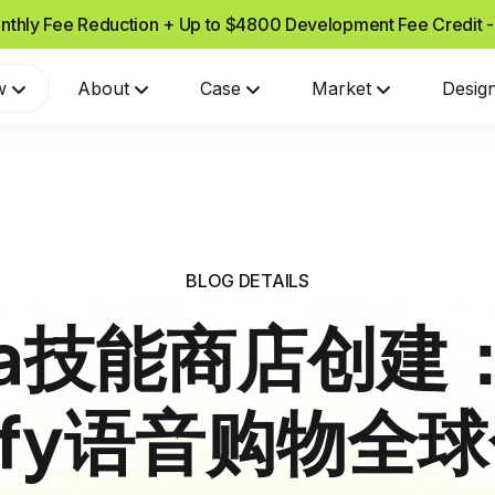
nthly Fee Reduction + Up to $4800 Development Fee Credit 
w
About
Case
Market
Desig
BLOG DETAILS
exa技能商店创建
pify语音购物全