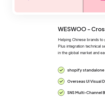
WESWOO - Cross
Helping Chinese brands to 
Plus integration technical
in the global market and ea
shopify standalone 
Overseas UI Visual 
SNS Multi-Channel 