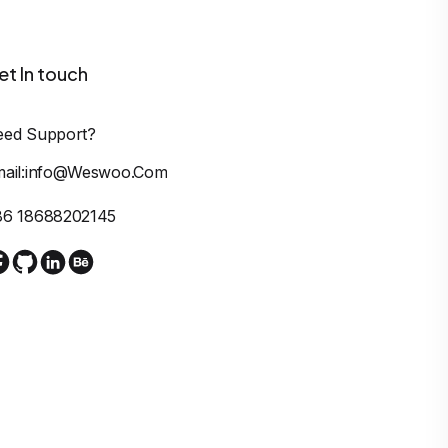
et In touch
eed Support?
mail:info@weswoo.com
86 18688202145