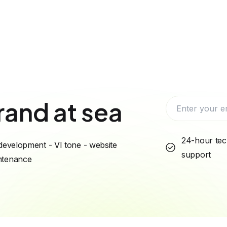
rand at sea
24-hour tec
development - VI tone - website
support
intenance