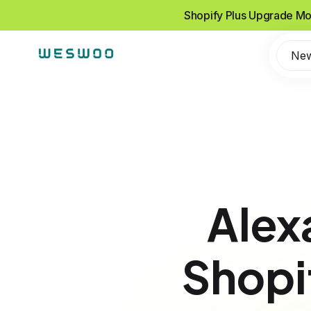
Shopify Plus Upgrade Mo
Ne
Al
Sho