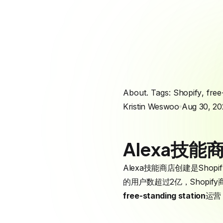
About. Tags:
Shopify
,
free
Kristin Weswoo
Aug 30, 20
Alexa技
Alexa技能商店创建是Sh
的用户数超过2亿，Shopi
free-standing station
运营