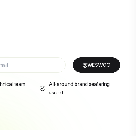
@WESWOO
hnical team
All-around brand seafaring
escort