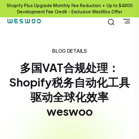
Shopify Plus Upgrade Monthly Fee Reduction + Up to $4800
Development Fee Credit - Exclusive WesWoo Offer
BLOG DETAILS
多国VAT合规处理：
Shopify税务自动化工具
驱动全球化效率
weswoo