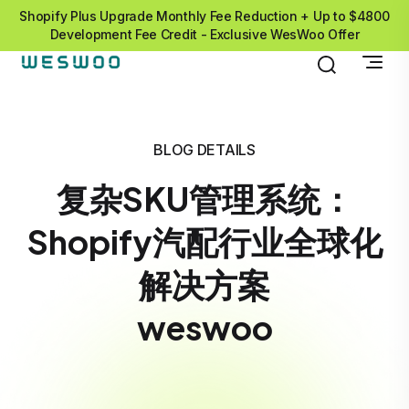
Shopify Plus Upgrade Monthly Fee Reduction + Up to $4800
Development Fee Credit - Exclusive WesWoo Offer
BLOG DETAILS
复杂SKU管理系统：
Shopify汽配行业全球化
解决方案
weswoo