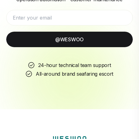
@WESWOO
24-hour technical team support
All-around brand seafaring escort