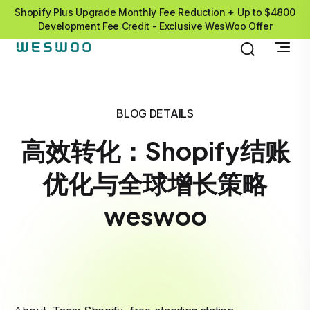
Shopify Plus Upgrade Monthly Fee Reduction + Up to $4800
Development Fee Credit - Exclusive WesWoo Offer
BLOG DETAILS
高效转化：Shopify结账
优化与全球增长策略
weswoo