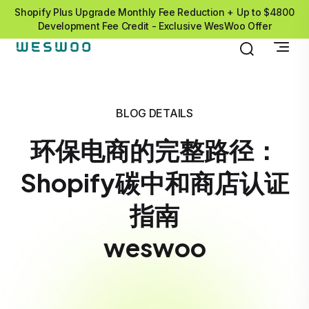
Shopify Plus Upgrade Monthly Fee Reduction + Up to $4800
Development Fee Credit - Exclusive WesWoo Offer
BLOG DETAILS
环保电商的完整路径：
Shopify碳中和商店认证
指南
weswoo