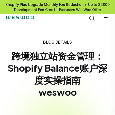
Shopify Plus Upgrade Monthly Fee Reduction + Up to $4800
Development Fee Credit - Exclusive WesWoo Offer
BLOG DETAILS
跨境独立站资金管理：
Shopify Balance账户深
度实操指南
weswoo