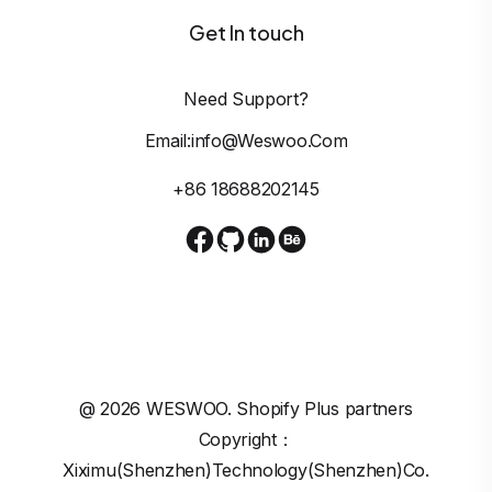
Get In touch
Need Support?
Email:info@weswoo.com
+86 18688202145
@
2026
WESWOO. Shopify Plus partners
Copyright：
Xiximu(Shenzhen)Technology(Shenzhen)Co.