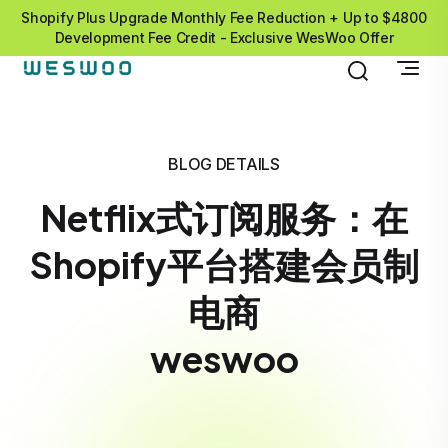
Shopify Plus Upgrade Monthly Fee Reduction + Up to $4800
Development Fee Credit - Exclusive WesWoo Offer
BLOG DETAILS
Netflix式订阅服务：在
Shopify平台搭建会员制
电商
weswoo