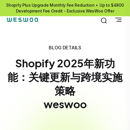
Shopify Plus Upgrade Monthly Fee Reduction + Up to $4800
Development Fee Credit - Exclusive WesWoo Offer
BLOG DETAILS
Shopify 2025年新功
能：关键更新与跨境实施
策略
weswoo