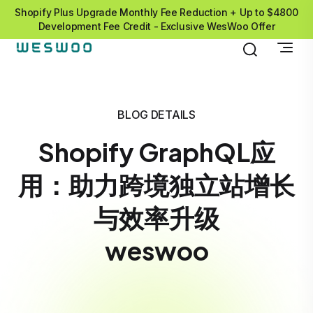
Shopify Plus Upgrade Monthly Fee Reduction + Up to $4800
Development Fee Credit - Exclusive WesWoo Offer
BLOG DETAILS
Shopify GraphQL应
用：助力跨境独立站增长
与效率升级
weswoo