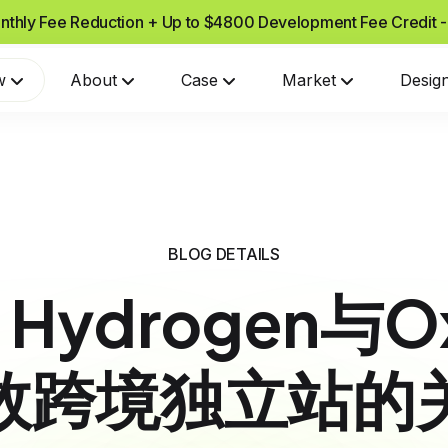
nthly Fee Reduction + Up to $4800 Development Fee Credit 
w
About
Case
Market
Desig
BLOG DETAILS
y Hydrogen与
效跨境独立站的