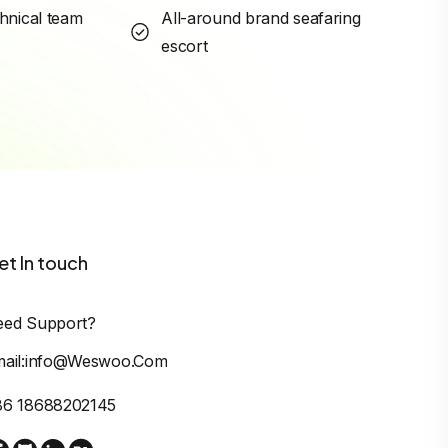
hnical team
All-around brand seafaring
escort
et In touch
eed Support?
mail:info@weswoo.com
86 18688202145