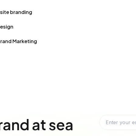
site branding
Design
Brand Marketing
rand at sea