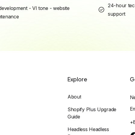
24-hour tec
development - VI tone - website
support
intenance
Explore
G
About
N
E
Shopify Plus Upgrade
Guide
+
Headless Headless