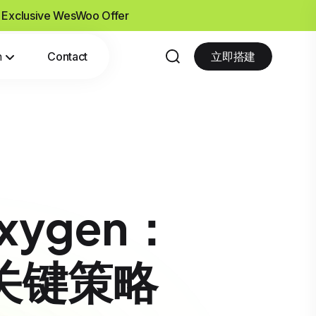
- Exclusive WesWoo Offer
n
Contact
立即搭建
Oxygen：
关键策略