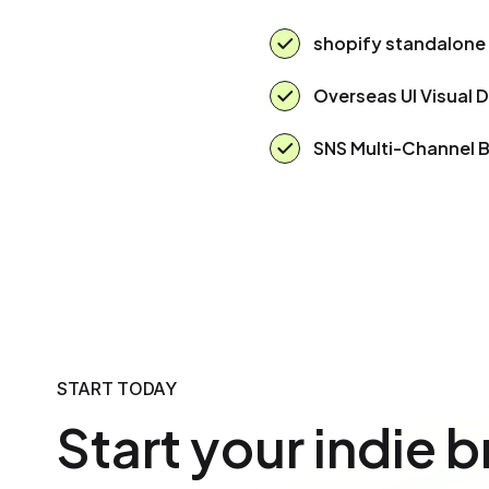
shopify standalone 
Overseas UI Visual 
SNS Multi-Channel 
START TODAY
Start your indie b