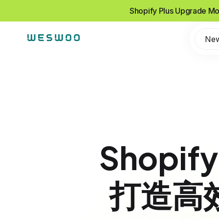
Shopify Plus Upgrade Mo
Ne
Shopif
打造高