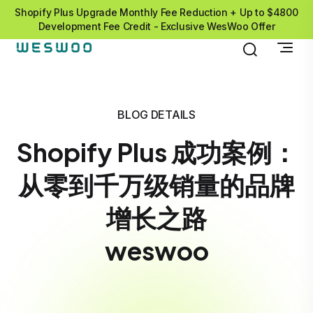
Shopify Plus Upgrade Monthly Fee Reduction + Up to $4800
Development Fee Credit - Exclusive WesWoo Offer
BLOG DETAILS
Shopify Plus 成功案例：
从零到千万级销量的品牌
增长之路
weswoo