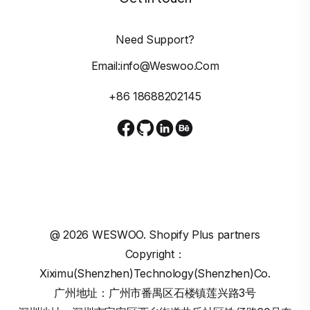
Need Support?
Email:info@weswoo.com
+86 18688202145
@
2026
WESWOO. Shopify Plus partners
Copyright：
Xiximu(Shenzhen)Technology(Shenzhen)Co.
广州地址：广州市番禺区石楼镇莲兴路3号