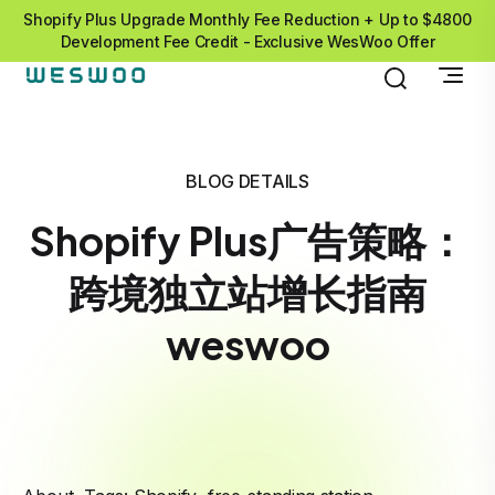
Shopify Plus Upgrade Monthly Fee Reduction + Up to $4800
Development Fee Credit - Exclusive WesWoo Offer
BLOG DETAILS
Shopify Plus广告策略：
跨境独立站增长指南
weswoo