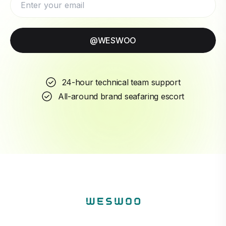
@WESWOO
24-hour technical team support
All-around brand seafaring escort