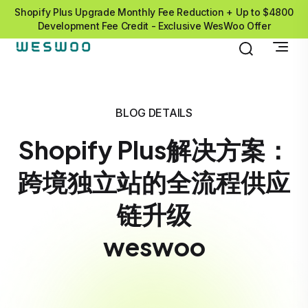
Shopify Plus Upgrade Monthly Fee Reduction + Up to $4800
Development Fee Credit - Exclusive WesWoo Offer
BLOG DETAILS
Shopify Plus解决方案：
跨境独立站的全流程供应
链升级
weswoo