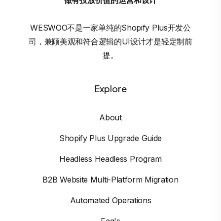
WESWOO不是一家单纯的Shopify Plus开发公
司，兼顾美观和符合逻辑的UI设计才是轻定制前
提。
Explore
About
Shopify Plus Upgrade Guide
Headless Headless Program
B2B Website Multi-Platform Migration
Automated Operations
Faq's