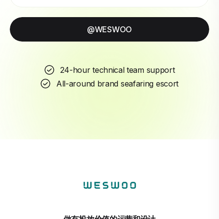
@WESWOO
24-hour technical team support
All-around brand seafaring escort
做有投放价值的运营和设计