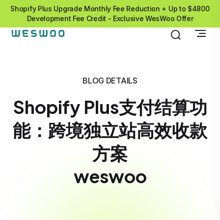
Shopify Plus Upgrade Monthly Fee Reduction + Up to $4800
Development Fee Credit - Exclusive WesWoo Offer
BLOG DETAILS
Shopify Plus支付结算功
能：跨境独立站高效收款
方案
weswoo