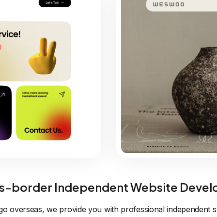
-border Independent Website Devel
go overseas, we provide you with professional independent st