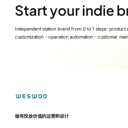
Start your indie b
Independent station brand from 0 to 1 steps: product 
customization - operation automation - customer ma
做有投放价值的运营和设计