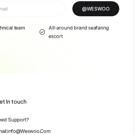
@WESWOO
hnical team
All-around brand seafaring
escort
et In touch
eed Support?
mail:info@weswoo.com