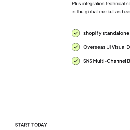
Plus integration technical
in the global market and ea
shopify standalone 
Overseas UI Visual 
SNS Multi-Channel 
START TODAY