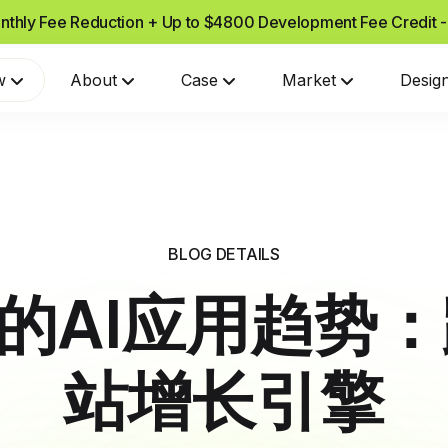
nthly Fee Reduction + Up to $4800 Development Fee Credit 
w
About
Case
Market
Desig
BLOG DETAILS
fy的AI应用趋
站增长引擎