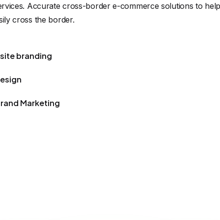
 services. Accurate cross-border e-commerce solutions to hel
sily cross the border.
site branding
Design
Brand Marketing