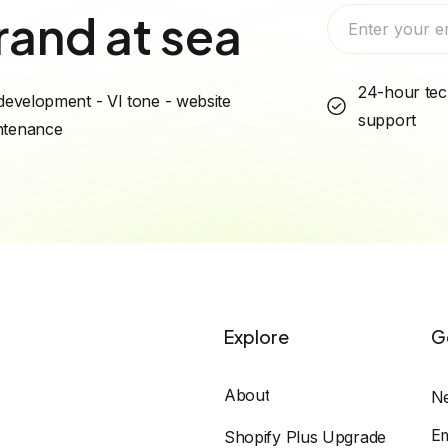
rand at sea
24-hour tec
development - VI tone - website
support
intenance
Explore
G
About
N
E
Shopify Plus Upgrade