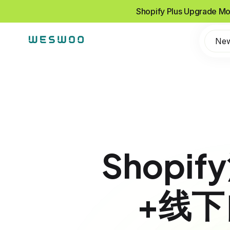
Shopify Plus Upgrade Mo
Ne
Shop
+线