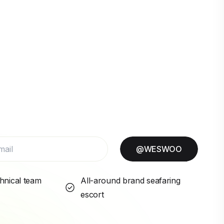
@WESWOO
hnical team
All-around brand seafaring
escort