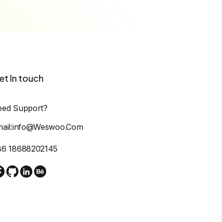
et In touch
eed Support?
mail:info@weswoo.com
86 18688202145