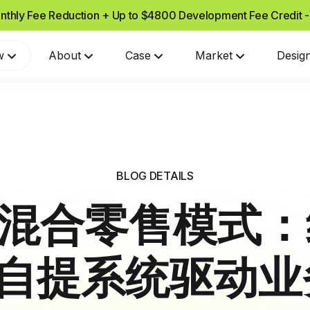
nthly Fee Reduction + Up to $4800 Development Fee Credit 
w
About
Case
Market
Desig
BLOG DETAILS
ify混合零售模式
下自提系统驱动业