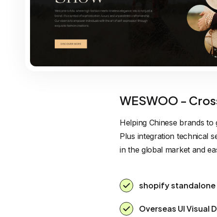
WESWOO - Cross
Helping Chinese brands to 
Plus integration technical
in the global market and ea
shopify standalone 
Overseas UI Visual 