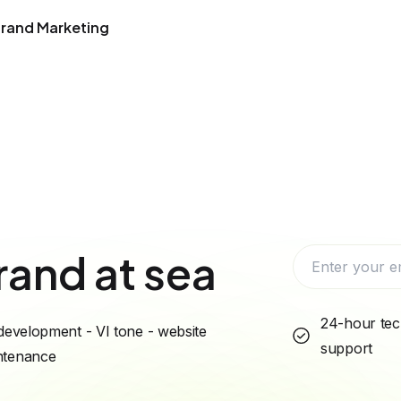
Brand Marketing
rand at sea
24-hour tec
development - VI tone - website
support
intenance