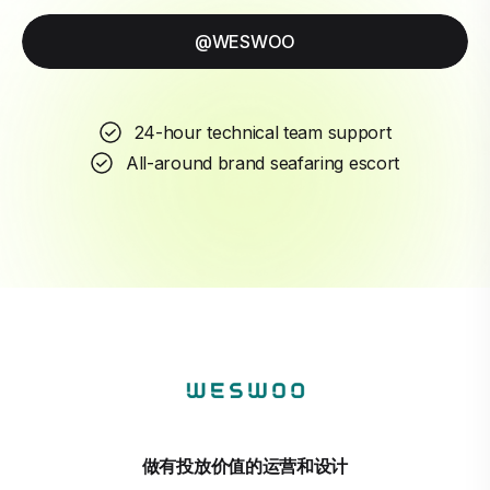
@WESWOO
24-hour technical team support
All-around brand seafaring escort
做有投放价值的运营和设计