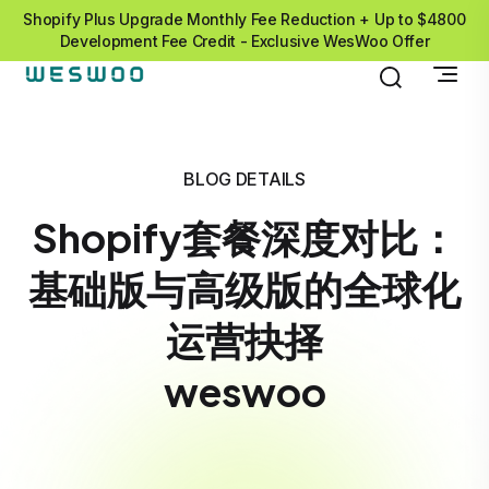
Shopify Plus Upgrade Monthly Fee Reduction + Up to $4800
Development Fee Credit - Exclusive WesWoo Offer
BLOG DETAILS
Shopify套餐深度对比：
基础版与高级版的全球化
运营抉择
weswoo