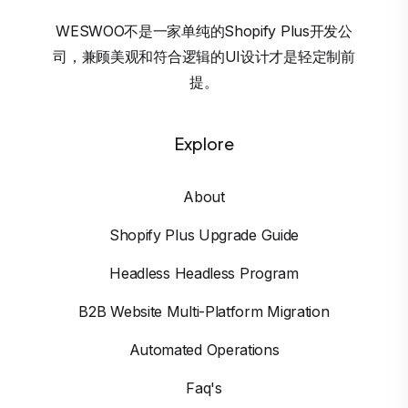
WESWOO不是一家单纯的Shopify Plus开发公
司，兼顾美观和符合逻辑的UI设计才是轻定制前
提。
Explore
About
Shopify Plus Upgrade Guide
Headless Headless Program
B2B Website Multi-Platform Migration
Automated Operations
Faq's