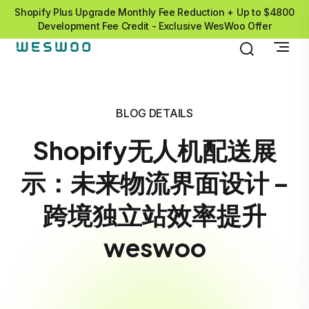
Shopify Plus Upgrade Monthly Fee Reduction + Up to $4800
Development Fee Credit - Exclusive WesWoo Offer
BLOG DETAILS
Shopify无人机配送展
示：未来物流界面设计 –
跨境独立站效率提升
weswoo