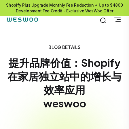
Shopify Plus Upgrade Monthly Fee Reduction + Up to $4800
Development Fee Credit - Exclusive WesWoo Offer
BLOG DETAILS
提升品牌价值：Shopify
在家居独立站中的增长与
效率应用
weswoo