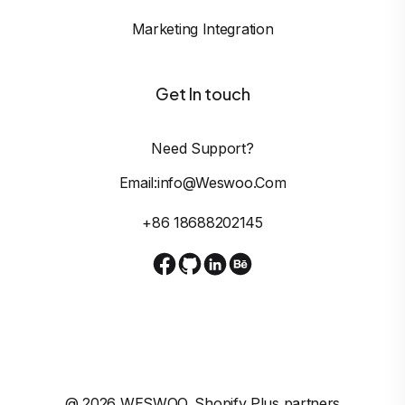
Marketing Integration
Get In touch
Need Support?
Email:info@weswoo.com
+86 18688202145
@
2026
WESWOO. Shopify Plus partners