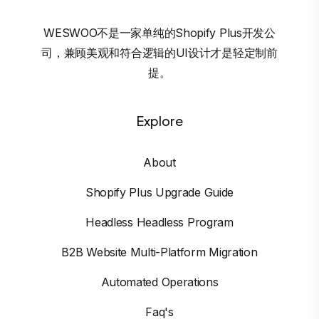
WESWOO不是一家单纯的Shopify Plus开发公
司，兼顾美观和符合逻辑的UI设计才是轻定制前
提。
Explore
About
Shopify Plus Upgrade Guide
Headless Headless Program
B2B Website Multi-Platform Migration
Automated Operations
Faq's