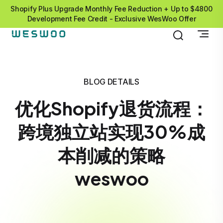
Shopify Plus Upgrade Monthly Fee Reduction + Up to $4800
Development Fee Credit - Exclusive WesWoo Offer
BLOG DETAILS
优化Shopify退货流程：
跨境独立站实现30%成
本削减的策略
weswoo