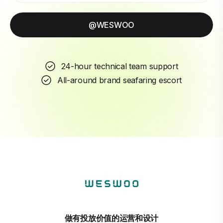
@WESWOO
24-hour technical team support
All-around brand seafaring escort
做有投放价值的运营和设计